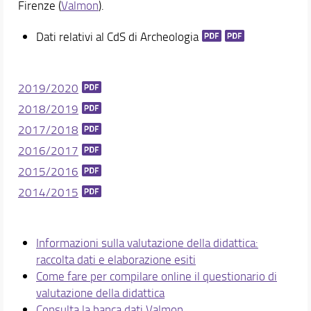
Firenze (
Valmon
).
Area riservata
Il Corso di Studio si presenta
Dati relativi al CdS di Archeologia
Didattica
Docenti
2019/2020
Orario e calendari
2018/2019
2017/2018
2016/2017
2015/2016
2014/2015
Informazioni sulla valutazione della didattica:
raccolta dati e elaborazione esiti
Come fare per compilare online il questionario di
valutazione della didattica
Consulta la banca dati Valmon