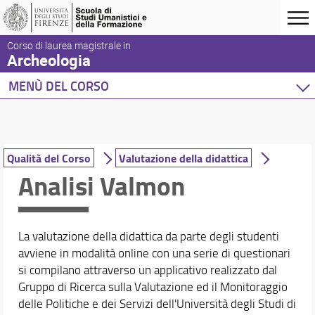
Corso di laurea magistrale in
Archeologia
MENÙ DEL CORSO
Home
Corso di studio
Presentazione del corso
Qualità del Corso
Valutazione della didattica
Sedi e strutture
Analisi Valmon
Norme e regolamenti
Organizzazione
Per iscriversi
La valutazione della didattica da parte degli studenti
Per laurearsi
avviene in modalità online con una serie di questionari
Proseguire dopo la laurea
si compilano attraverso un applicativo realizzato dal
Qualità del Corso
Gruppo di Ricerca sulla Valutazione ed il Monitoraggio
Studenti con disabilità
delle Politiche e dei Servizi dell'Università degli Studi di
Segnalazioni e reclami