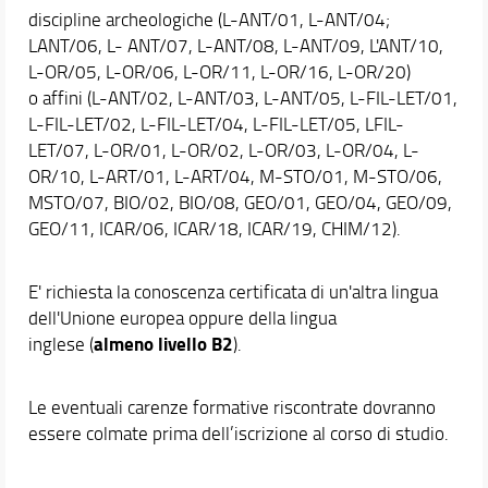
discipline archeologiche (L-ANT/01, L-ANT/04;
Area riservata
LANT/06, L- ANT/07, L-ANT/08, L-ANT/09, L'ANT/10,
Il Corso di Studio si presenta
L-OR/05, L-OR/06, L-OR/11, L-OR/16, L-OR/20)
Didattica
o affini (L-ANT/02, L-ANT/03, L-ANT/05, L-FIL-LET/01,
L-FIL-LET/02, L-FIL-LET/04, L-FIL-LET/05, LFIL-
Docenti
LET/07, L-OR/01, L-OR/02, L-OR/03, L-OR/04, L-
Orario e calendari
OR/10, L-ART/01, L-ART/04, M-STO/01, M-STO/06,
MSTO/07, BIO/02, BIO/08, GEO/01, GEO/04, GEO/09,
GEO/11, ICAR/06, ICAR/18, ICAR/19, CHIM/12).
E' richiesta la conoscenza certificata di un'altra lingua
dell'Unione europea oppure della lingua
almeno livello B2
inglese (
).
Le eventuali carenze formative riscontrate dovranno
essere colmate prima dell’iscrizione al corso di studio.