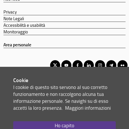
Privacy
Note Legali
Accessibilità e usabilità
Monitoraggio
Area personale
Cookie
Corso di Laurea Magistrale in Archeologia
I cookie di questo sito servono al suo corretto
© Copyright 2012-2026 Università degli Studi di Firenze UNIFI
funzionamento e non raccolgono alcuna tua
P.IVA/Cod.Fis 01279680480
informazione personale. Se navighi su di esso
accetti la loro presenza.
Maggiori informazioni
Via Laura, 48 - 50121 Firenze (FI)
Tel: +39 055 2756101
Email:
scuola(AT)st-umaform.unifi.it
Ho capito