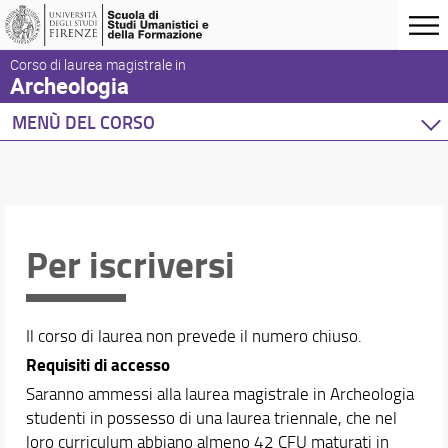
Corso di laurea magistrale in
Archeologia
MENÙ DEL CORSO
Home
Corso di studio
Presentazione del corso
Sedi e strutture
Per iscriversi
Norme e regolamenti
Organizzazione
Per iscriversi
Il corso di laurea non prevede il numero chiuso.
Per laurearsi
Requisiti di accesso
Proseguire dopo la laurea
Saranno ammessi alla laurea magistrale in Archeologia
Qualità del Corso
studenti in possesso di una laurea triennale, che nel
Studenti con disabilità
loro curriculum abbiano almeno 42 CFU maturati in
Segnalazioni e reclami