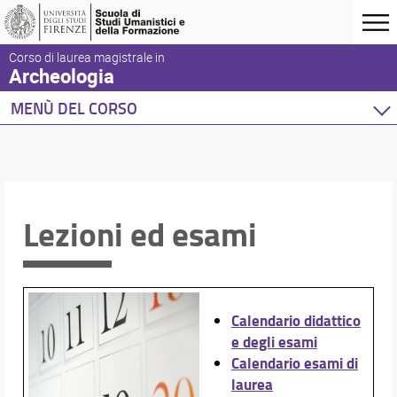
Corso di laurea magistrale in
Archeologia
MENÙ DEL CORSO
Home
Corso di studio
Didattica
Docenti
Lezioni ed esami
Orario e calendari
Lezioni ed esami
Calendario didattico ed esami
Calendario didattico
Calendario esami di laurea
e degli esami
Orario delle lezioni
Calendario esami di
laurea