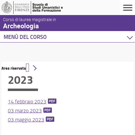
Corso di laurea magistrale in
Archeologia
MENÙ DEL CORSO
Home
Corso di studio
Presentazione del corso
Area riservata
Sedi e strutture
2023
Norme e regolamenti
Organizzazione
Per iscriversi
14 febbraio 2023
Per laurearsi
03 marzo 2023
Proseguire dopo la laurea
Qualità del Corso
03 maggio 2023
Studenti con disabilità
Segnalazioni e reclami