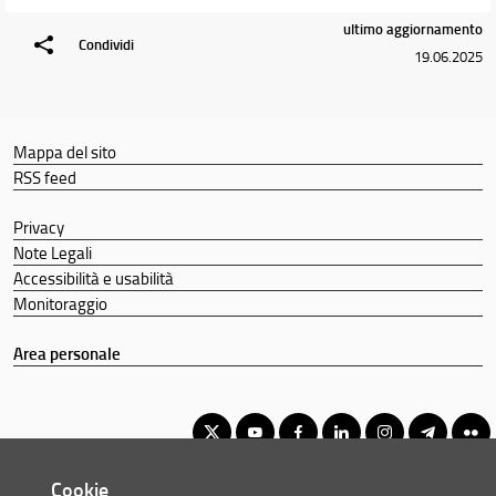
Area riservata
ultimo aggiornamento
Condividi
Il Corso di Studio si presenta
19.06.2025
Didattica
Docenti
Mappa del sito
Orario e calendari
RSS feed
Privacy
Note Legali
Accessibilità e usabilità
Monitoraggio
Area personale
Cookie
Corso di Laurea Magistrale in Archeologia