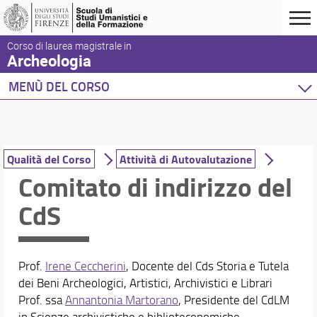
Corso di laurea magistrale in
Archeologia
MENÙ DEL CORSO
Home
Corso di studio
Presentazione del corso
Qualità del Corso
Attività di Autovalutazione
Sedi e strutture
Comitato di indirizzo del
Norme e regolamenti
CdS
Organizzazione
Per iscriversi
Per laurearsi
Proseguire dopo la laurea
Prof.
Irene Ceccherini
, Docente del Cds Storia e Tutela
Qualità del Corso
dei Beni Archeologici, Artistici, Archivistici e Librari
Studenti con disabilità
Prof. ssa
Annantonia Martorano
, Presidente del CdLM
Segnalazioni e reclami
in Scienze archivistiche e biblioteconomiche